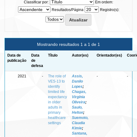
Classificar por:
Em ordem:
Resultados/Página
Registro(s):
Mostrando resultados 1 a 1 de 1
Data de
Data
Título
Autor(es)
Orientador(es)
Coori
publicação
de
defesa
2021
-
The role of
Assis,
-
-
VES-13 to
Danilo
identify
Lopes
;
limited life
Chagas,
expectancy
Virgínia
in older
Oliveira
;
adults in
Saulo,
primary
Helton
;
healthcare
Suemoto,
settings
Claudia
Kimie
;
Santana,