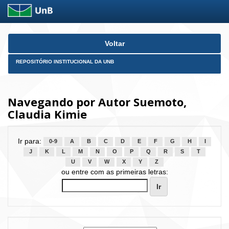
Skip
Voltar
navigation
REPOSITÓRIO INSTITUCIONAL DA UNB
Navegando por Autor Suemoto,
Claudia Kimie
Ir para:
0-9
A
B
C
D
E
F
G
H
I
J
K
L
M
N
O
P
Q
R
S
T
U
V
W
X
Y
Z
ou entre com as primeiras letras: