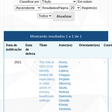
Classificar por:
Em ordem:
Resultados/Página
Registro(s):
Mostrando resultados 1 a 1 de 1
Data de
Data
Título
Autor(es)
Orientador(es)
Coori
publicação
de
defesa
2021
-
The role of
Assis,
-
-
VES-13 to
Danilo
identify
Lopes
;
limited life
Chagas,
expectancy
Virgínia
in older
Oliveira
;
adults in
Saulo,
primary
Helton
;
healthcare
Suemoto,
settings
Claudia
Kimie
;
Santana,