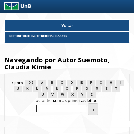
Skip
Voltar
navigation
REPOSITÓRIO INSTITUCIONAL DA UNB
Navegando por Autor Suemoto,
Claudia Kimie
Ir para:
0-9
A
B
C
D
E
F
G
H
I
J
K
L
M
N
O
P
Q
R
S
T
U
V
W
X
Y
Z
ou entre com as primeiras letras: