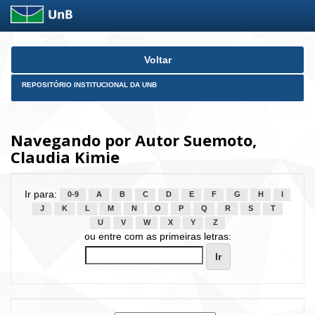
Skip
Voltar
navigation
REPOSITÓRIO INSTITUCIONAL DA UNB
Navegando por Autor Suemoto,
Claudia Kimie
Ir para:
0-9
A
B
C
D
E
F
G
H
I
J
K
L
M
N
O
P
Q
R
S
T
U
V
W
X
Y
Z
ou entre com as primeiras letras: