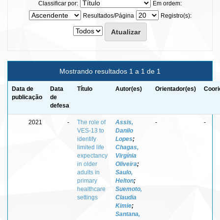
Classificar por:
Em ordem:
Resultados/Página
Registro(s):
Mostrando resultados 1 a 1 de 1
Data de
Data
Título
Autor(es)
Orientador(es)
Coori
publicação
de
defesa
2021
-
The role of
Assis,
-
-
VES-13 to
Danilo
identify
Lopes
;
limited life
Chagas,
expectancy
Virgínia
in older
Oliveira
;
adults in
Saulo,
primary
Helton
;
healthcare
Suemoto,
settings
Claudia
Kimie
;
Santana,