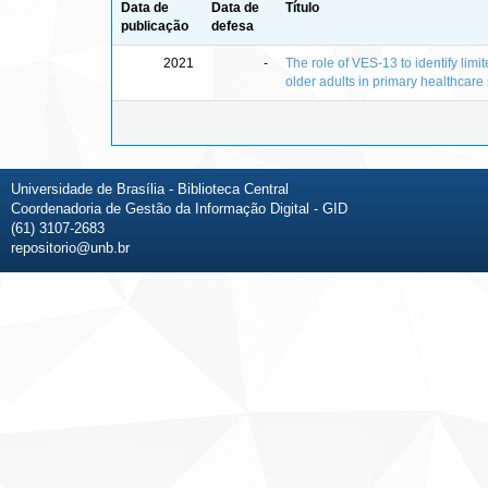
Data de
Data de
Título
publicação
defesa
2021
-
The role of VES-13 to identify limit
older adults in primary healthcare 
Universidade de Brasília - Biblioteca Central
Coordenadoria de Gestão da Informação Digital - GID
(61) 3107-2683
repositorio@unb.br