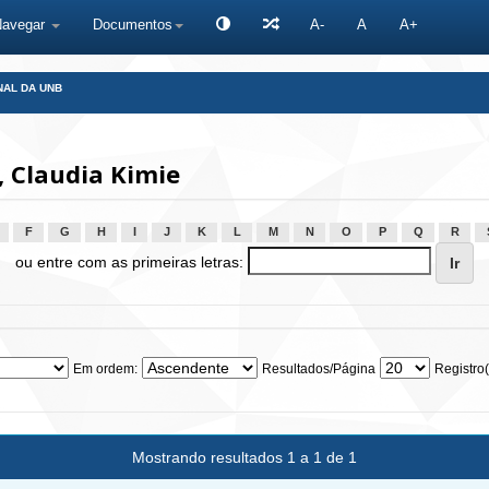
Navegar
Documentos
A-
A
A+
NAL DA UNB
 Claudia Kimie
F
G
H
I
J
K
L
M
N
O
P
Q
R
ou entre com as primeiras letras:
Em ordem:
Resultados/Página
Registro(
Mostrando resultados 1 a 1 de 1