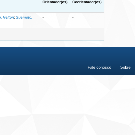
Orientador(es)
Coorientador(es)
, Helton
;
Suemoto,
-
-
Fale conosco
Sobre