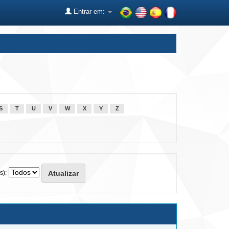
Entrar em:
S
T
U
V
W
X
Y
Z
s):