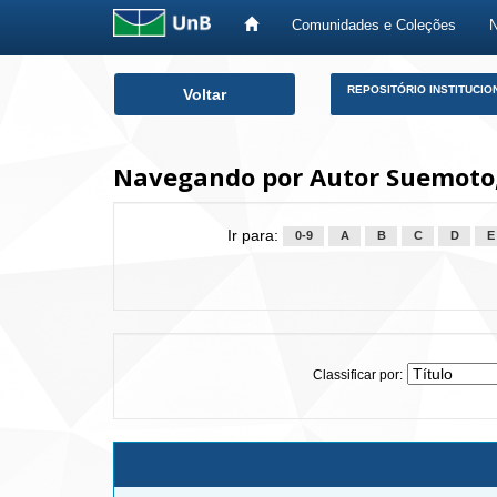
Comunidades e Coleções
Skip
REPOSITÓRIO INSTITUCIO
Voltar
navigation
Navegando por Autor Suemoto,
Ir para:
0-9
A
B
C
D
E
Classificar por: