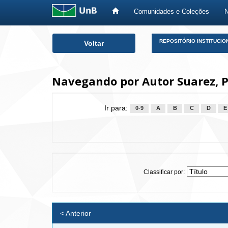
Comunidades e Coleções
Skip
REPOSITÓRIO INSTITUCIO
Voltar
navigation
Navegando por Autor Suarez, P
Ir para:
0-9
A
B
C
D
E
Classificar por:
< Anterior