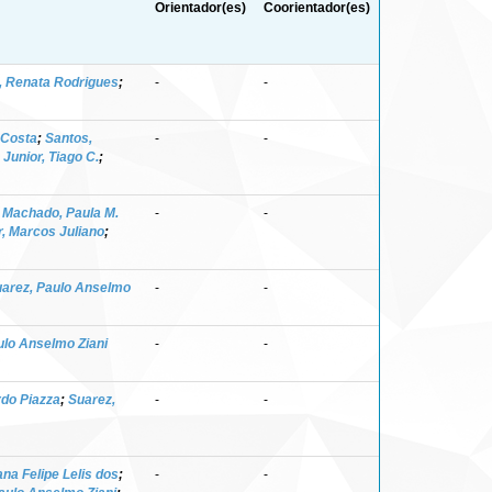
Orientador(es)
Coorientador(es)
, Renata Rodrigues
;
-
-
a Costa
;
Santos,
-
-
Junior, Tiago C.
;
;
Machado, Paula M.
-
-
, Marcos Juliano
;
arez, Paulo Anselmo
-
-
ulo Anselmo Ziani
-
-
rdo Piazza
;
Suarez,
-
-
na Felipe Lelis dos
;
-
-