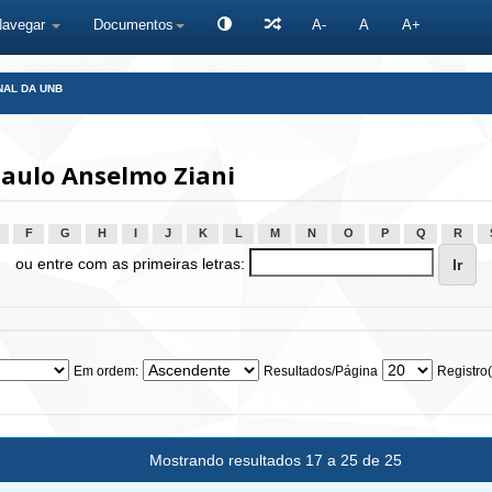
Navegar
Documentos
A-
A
A+
NAL DA UNB
aulo Anselmo Ziani
F
G
H
I
J
K
L
M
N
O
P
Q
R
ou entre com as primeiras letras:
Em ordem:
Resultados/Página
Registro(
Mostrando resultados 17 a 25 de 25