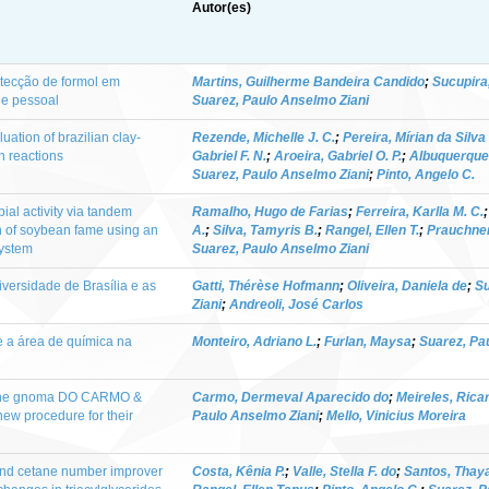
Autor(es)
etecção de formol em
Martins, Guilherme Bandeira Candido
;
Sucupira
ne pessoal
Suarez, Paulo Anselmo Ziani
uation of brazilian clay-
Rezende, Michelle J. C.
;
Pereira, Mírian da Silv
on reactions
Gabriel F. N.
;
Aroeira, Gabriel O. P.
;
Albuquerque 
Suarez, Paulo Anselmo Ziani
;
Pinto, Angelo C.
bial activity via tandem
Ramalho, Hugo de Farias
;
Ferreira, Karlla M. C.
 of soybean fame using an
A.
;
Silva, Tamyris B.
;
Rangel, Ellen T.
;
Prauchner
system
Suarez, Paulo Anselmo Ziani
versidade de Brasília e as
Gatti, Thérèse Hofmann
;
Oliveira, Daniela de
;
Su
Ziani
;
Andreoli, José Carlos
 a área de química na
Monteiro, Adriano L.
;
Furlan, Maysa
;
Suarez, Pa
Krithe gnoma DO CARMO &
Carmo, Dermeval Aparecido do
;
Meireles, Rica
ew procedure for their
Paulo Anselmo Ziani
;
Mello, Vinicius Moreira
 and cetane number improver
Costa, Kênia P.
;
Valle, Stella F. do
;
Santos, Thaya