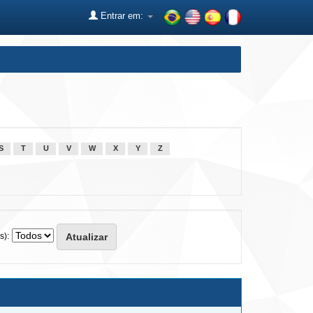
Entrar em:
S
T
U
V
W
X
Y
Z
s):