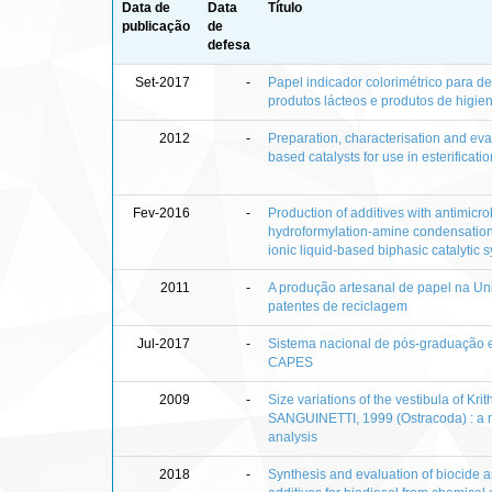
Data de
Data
Título
publicação
de
defesa
Set-2017
-
Papel indicador colorimétrico para d
produtos lácteos e produtos de higie
2012
-
Preparation, characterisation and eval
based catalysts for use in esterificati
Fev-2016
-
Production of additives with antimicro
hydroformylation-amine condensation
ionic liquid-based biphasic catalytic 
2011
-
A produção artesanal de papel na Uni
patentes de reciclagem
Jul-2017
-
Sistema nacional de pós-graduação e
CAPES
2009
-
Size variations of the vestibula of 
SANGUINETTI, 1999 (Ostracoda) : a n
analysis
2018
-
Synthesis and evaluation of biocide