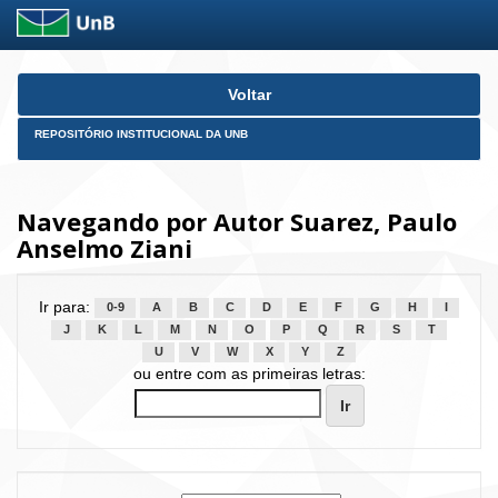
Skip
Voltar
navigation
REPOSITÓRIO INSTITUCIONAL DA UNB
Navegando por Autor Suarez, Paulo
Anselmo Ziani
Ir para:
0-9
A
B
C
D
E
F
G
H
I
J
K
L
M
N
O
P
Q
R
S
T
U
V
W
X
Y
Z
ou entre com as primeiras letras: