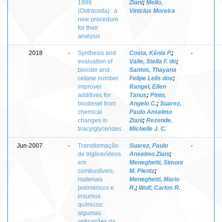
1999
Ziani
;
Mello,
(Ostracoda) : a
Vinicius Moreira
new procedure
for their
analysis
2018
-
Synthesis and
Costa, Kênia P.
;
-
evaluation of
Valle, Stella F. do
;
biocide and
Santos, Thayana
cetane number
Felipe Lelis dos
;
improver
Rangel, Ellen
additives for
Tanus
;
Pinto,
biodiesel from
Angelo C.
;
Suarez,
chemical
Paulo Anselmo
changes in
Ziani
;
Rezende,
triacylglycerides
Michelle J. C.
Jun-2007
-
Transformação
Suarez, Paulo
-
de triglicerídeos
Anselmo Ziani
;
em
Meneghetti, Simoni
combustíveis,
M. Plentz
;
materiais
Meneghetti, Mario
poliméricos e
R.
;
Wolf, Carlos R.
insumos
químicos:
algumas
aplicações da