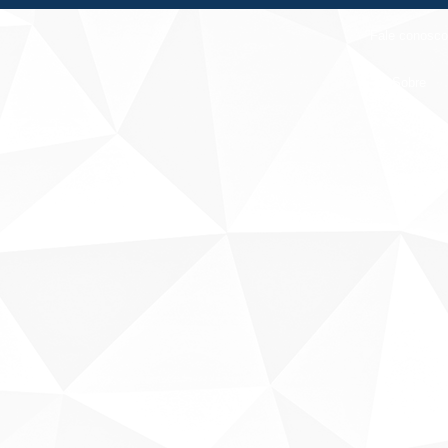
Fale conosco
Sobre