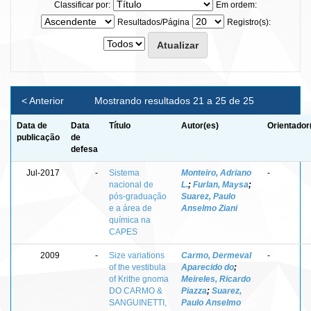
Classificar por:
Em ordem:
Resultados/Página
Registro(s):
< Anterior
Mostrando resultados 21 a 25 de 25
Data de
Data
Título
Autor(es)
Orientador
publicação
de
defesa
Jul-2017
-
Sistema
Monteiro, Adriano
-
nacional de
L.
;
Furlan, Maysa
;
pós-graduação
Suarez, Paulo
e a área de
Anselmo Ziani
química na
CAPES
2009
-
Size variations
Carmo, Dermeval
-
of the vestibula
Aparecido do
;
of Krithe gnoma
Meireles, Ricardo
DO CARMO &
Piazza
;
Suarez,
SANGUINETTI,
Paulo Anselmo