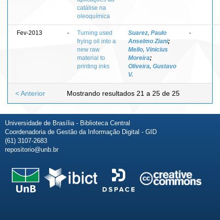
catálise na
oleoquímica
Fev-2013
-
Turning used
Suarez, Paulo
-
frying oil into a
Anselmo Ziani
;
new raw
Mello, Vinicius
material to
Moreira
;
printing inks
Oliveira, Gustavo
V.
< Anterior
Mostrando resultados 21 a 25 de 25
Universidade de Brasília - Biblioteca Central
Coordenadoria de Gestão da Informação Digital - GID
(61) 3107-2683
repositorio@unb.br