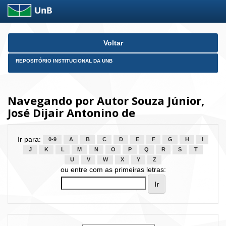
Skip
Voltar
navigation
REPOSITÓRIO INSTITUCIONAL DA UNB
Navegando por Autor Souza Júnior,
José Dijair Antonino de
Ir para:
0-9
A
B
C
D
E
F
G
H
I
J
K
L
M
N
O
P
Q
R
S
T
U
V
W
X
Y
Z
ou entre com as primeiras letras: