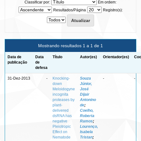
Classificar por:
Em ordem:
Resultados/Página
Registro(s):
Mostrando resultados 1 a 1 de 1
Data de
Data
Título
Autor(es)
Orientador(es)
Coo
publicação
de
defesa
31-Dez-2013
-
Knocking-
Souza
-
-
down
Júnior,
Meloidogyne
José
incognita
Dijair
proteases by
Antonino
plant-
de
;
delivered
Coelho,
dsRNA has
Roberta
negative
Ramos
;
Pleiotropic
Lourenço,
Effect on
Isabela
Nematode
Tristan
;