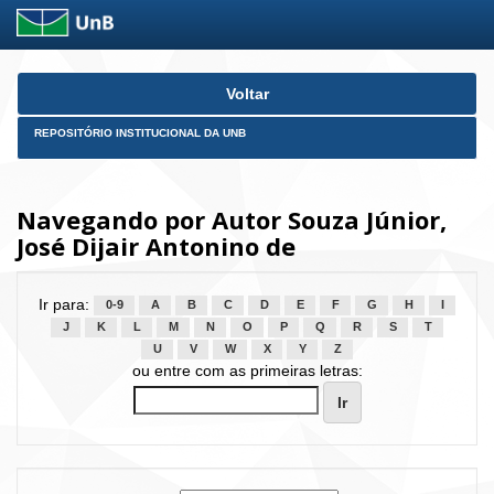
Skip
Voltar
navigation
REPOSITÓRIO INSTITUCIONAL DA UNB
Navegando por Autor Souza Júnior,
José Dijair Antonino de
Ir para:
0-9
A
B
C
D
E
F
G
H
I
J
K
L
M
N
O
P
Q
R
S
T
U
V
W
X
Y
Z
ou entre com as primeiras letras: