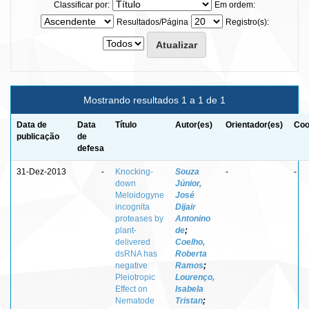
Classificar por:
Em ordem:
Resultados/Página
Registro(s):
Mostrando resultados 1 a 1 de 1
Data de
Data
Título
Autor(es)
Orientador(es)
Coo
publicação
de
defesa
31-Dez-2013
-
Knocking-
Souza
-
-
down
Júnior,
Meloidogyne
José
incognita
Dijair
proteases by
Antonino
plant-
de
;
delivered
Coelho,
dsRNA has
Roberta
negative
Ramos
;
Pleiotropic
Lourenço,
Effect on
Isabela
Nematode
Tristan
;