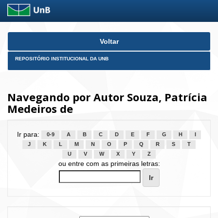
Skip
Voltar
navigation
REPOSITÓRIO INSTITUCIONAL DA UNB
Navegando por Autor Souza, Patrícia
Medeiros de
Ir para:
0-9
A
B
C
D
E
F
G
H
I
J
K
L
M
N
O
P
Q
R
S
T
U
V
W
X
Y
Z
ou entre com as primeiras letras: