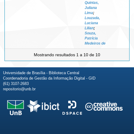
Quintas,
Juliana
Lima
;
Louzada,
Luciana
Lilian
;
Souza,
Patrícia
Medeiros de
Mostrando resultados 1 a 10 de 10
Universidade de Brasília - Biblioteca Central
Coordenadoria de Gestão da Informação Digital - GID
(61) 3107-2683
repositorio@unb.br