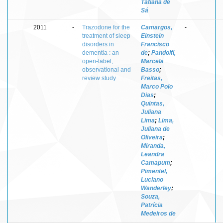
Tatiana de
Sá
2011
-
Trazodone for the
Camargos,
-
treatment of sleep
Einstein
disorders in
Francisco
dementia : an
de
;
Pandolfi,
open-label,
Marcela
observational and
Basso
;
review study
Freitas,
Marco Polo
Dias
;
Quintas,
Juliana
Lima
;
Lima,
Juliana de
Oliveira
;
Miranda,
Leandra
Camapum
;
Pimentel,
Luciano
Wanderley
;
Souza,
Patrícia
Medeiros de