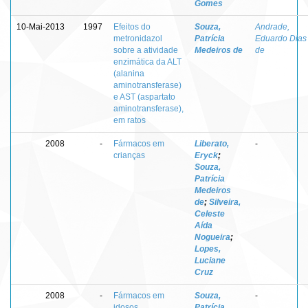
Gomes
10-Mai-2013
1997
Efeitos do
Souza,
Andrade,
metronidazol
Patrícia
Eduardo Dias
sobre a atividade
Medeiros de
de
enzimática da ALT
(alanina
aminotransferase)
e AST (aspartato
aminotransferase),
em ratos
2008
-
Fármacos em
Liberato,
-
crianças
Eryck
;
Souza,
Patrícia
Medeiros
de
;
Silveira,
Celeste
Aída
Nogueira
;
Lopes,
Luciane
Cruz
2008
-
Fármacos em
Souza,
-
idosos
Patrícia