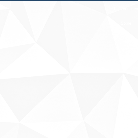
Fale conosco
Sobre