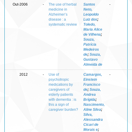
Out-2006
-
The use of herbal
Santos
-
medicine in
Neto,
Alzheimer’s
Leopoldo
disease : a
Luiz dos
;
systematic review
Toledo,
Maria Alice
de Vilhena
;
Souza,
Patrícia
Medeiros
de
;
Souza,
Gustavo
Almeida de
2012
-
Use of
Camargos,
-
psychotropic
Einstein
medications by
Francisco
caregivers of
de
;
Souza,
elderly patients
Andrea
with dementia : is
Brígida
;
this a sign of
Nascimento,
caregiver burden?
Aline Silva
;
Silva,
Alessandra
Cicari de
Morais e
;