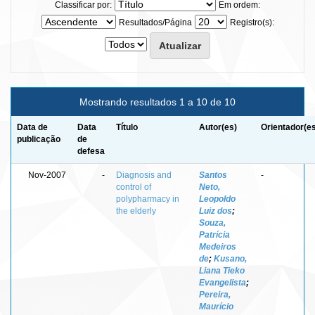
Classificar por:
Em ordem:
Resultados/Página
Registro(s):
Mostrando resultados 1 a 10 de 10
Data de
Data
Título
Autor(es)
Orientador(e
publicação
de
defesa
Nov-2007
-
Diagnosis and
Santos
-
control of
Neto,
polypharmacy in
Leopoldo
the elderly
Luiz dos
;
Souza,
Patrícia
Medeiros
de
;
Kusano,
Liana Tieko
Evangelista
;
Pereira,
Maurício