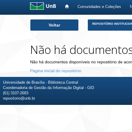
Comunidades e Coleções
Skip
REPOSITÓRIO INSTITUCIO
Voltar
navigation
Não há documento
Não há documentos disponíveis no repositório de acor
Página inicial do repositório
Universidade de Brasília - Biblioteca Central
Coordenadoria de Gestão da Informação Digital - GID
(61) 3107-2683
repositorio@unb.br