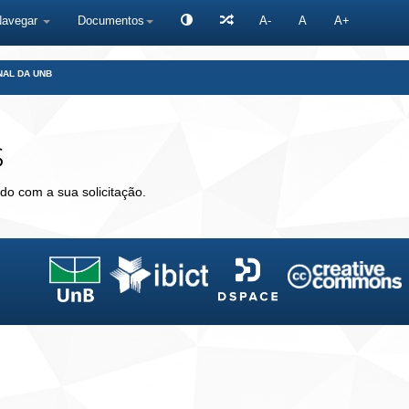
Navegar
Documentos
A-
A
A+
NAL DA UNB
s
do com a sua solicitação.