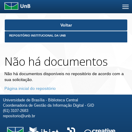
Skip
Voltar
navigation
REPOSITÓRIO INSTITUCIONAL DA UNB
Não há documentos
Não há documentos disponíveis no repositório de acordo com a
sua solicitação.
Página inicial do repositório
Universidade de Brasília - Biblioteca Central
Coordenadoria de Gestão da Informação Digital - GID
(61) 3107-2683
repositorio@unb.br