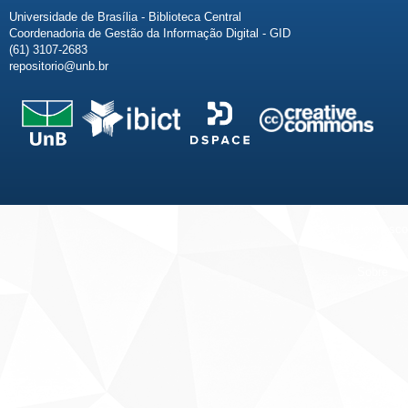
Universidade de Brasília - Biblioteca Central
Coordenadoria de Gestão da Informação Digital - GID
(61) 3107-2683
repositorio@unb.br
Fale conosco
Sobre