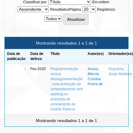
Classificar por:
Em ordem:
Resultados/Página
Registro(s):
Mostrando resultados 1 a 1 de 1
Data de
Data de
Título
Autor(es)
Orientador(es)
publicação
defesa
-
Fev-2020
Regulamentação
Souza,
Nogueira,
versus
Márcia
Jorge Madeira
desregulamentação
Cristina
: uma avaliação do
Freire de
comportamento rent
seeking no
processo de
zoneamento do
Distrito Federal
Mostrando resultados 1 a 1 de 1