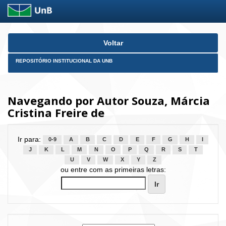
Skip
Voltar
navigation
REPOSITÓRIO INSTITUCIONAL DA UNB
Navegando por Autor Souza, Márcia
Cristina Freire de
Ir para:
0-9
A
B
C
D
E
F
G
H
I
J
K
L
M
N
O
P
Q
R
S
T
U
V
W
X
Y
Z
ou entre com as primeiras letras: