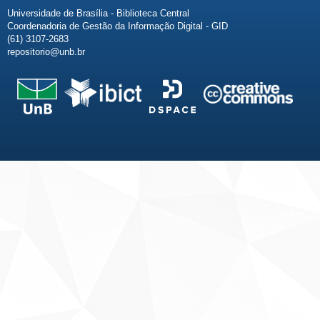
Universidade de Brasília - Biblioteca Central
Coordenadoria de Gestão da Informação Digital - GID
(61) 3107-2683
repositorio@unb.br
Fale conosco
Sobre