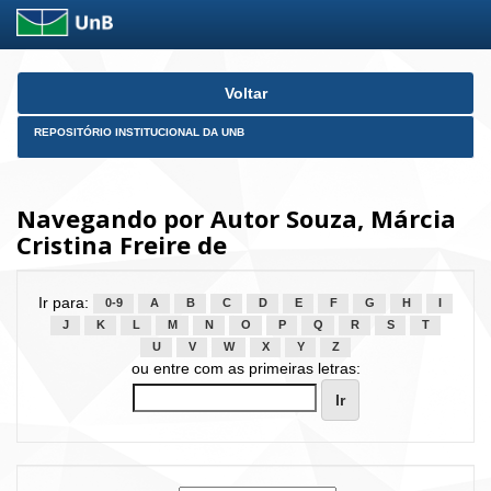
Skip
Voltar
navigation
REPOSITÓRIO INSTITUCIONAL DA UNB
Navegando por Autor Souza, Márcia
Cristina Freire de
Ir para:
0-9
A
B
C
D
E
F
G
H
I
J
K
L
M
N
O
P
Q
R
S
T
U
V
W
X
Y
Z
ou entre com as primeiras letras: