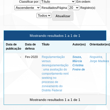
Classificar por:
Em ordem:
Resultados/Página
Registro(s):
Mostrando resultados 1 a 1 de 1
Data de
Data de
Título
Autor(es)
Orientador(es)
publicação
defesa
-
Fev-2020
Regulamentação
Souza,
Nogueira,
versus
Márcia
Jorge Madeira
desregulamentação
Cristina
: uma avaliação do
Freire de
comportamento rent
seeking no
processo de
zoneamento do
Distrito Federal
Mostrando resultados 1 a 1 de 1