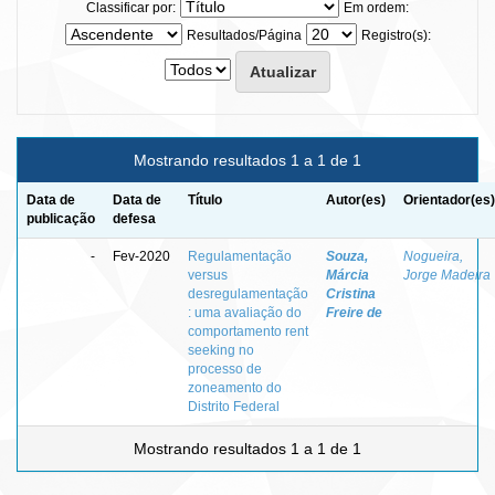
Classificar por:
Em ordem:
Resultados/Página
Registro(s):
Mostrando resultados 1 a 1 de 1
Data de
Data de
Título
Autor(es)
Orientador(es)
publicação
defesa
-
Fev-2020
Regulamentação
Souza,
Nogueira,
versus
Márcia
Jorge Madeira
desregulamentação
Cristina
: uma avaliação do
Freire de
comportamento rent
seeking no
processo de
zoneamento do
Distrito Federal
Mostrando resultados 1 a 1 de 1