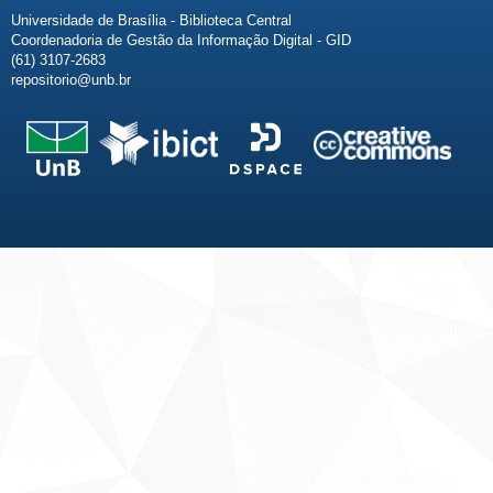
Universidade de Brasília - Biblioteca Central
Coordenadoria de Gestão da Informação Digital - GID
(61) 3107-2683
repositorio@unb.br
Fale conosco
Sobre