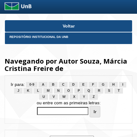
Skip
Voltar
navigation
REPOSITÓRIO INSTITUCIONAL DA UNB
Navegando por Autor Souza, Márcia
Cristina Freire de
Ir para:
0-9
A
B
C
D
E
F
G
H
I
J
K
L
M
N
O
P
Q
R
S
T
U
V
W
X
Y
Z
ou entre com as primeiras letras: