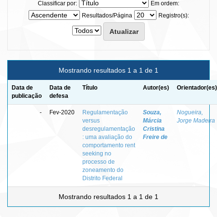
Classificar por:
Em ordem:
Resultados/Página
Registro(s):
Mostrando resultados 1 a 1 de 1
Data de
Data de
Título
Autor(es)
Orientador(es)
publicação
defesa
-
Fev-2020
Regulamentação
Souza,
Nogueira,
versus
Márcia
Jorge Madeira
desregulamentação
Cristina
: uma avaliação do
Freire de
comportamento rent
seeking no
processo de
zoneamento do
Distrito Federal
Mostrando resultados 1 a 1 de 1