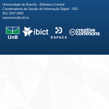
Universidade de Brasília - Biblioteca Central
Coordenadoria de Gestão da Informação Digital - GID
(61) 3107-2683
repositorio@unb.br
Fale conosco
Sobre