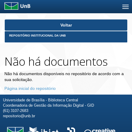
Skip
Voltar
navigation
REPOSITÓRIO INSTITUCIONAL DA UNB
Não há documentos
Não há documentos disponíveis no repositório de acordo com a
sua solicitação.
Página inicial do repositório
Universidade de Brasília - Biblioteca Central
Coordenadoria de Gestão da Informação Digital - GID
(61) 3107-2683
repositorio@unb.br