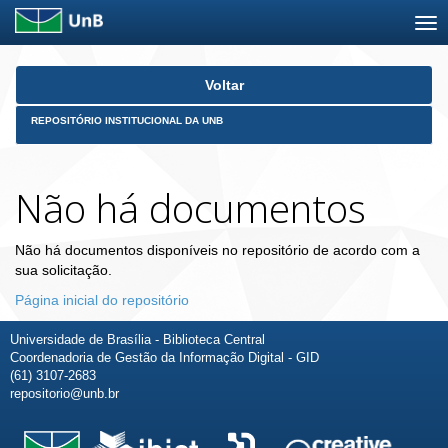
Skip
Voltar
navigation
REPOSITÓRIO INSTITUCIONAL DA UNB
Não há documentos
Não há documentos disponíveis no repositório de acordo com a
sua solicitação.
Página inicial do repositório
Universidade de Brasília - Biblioteca Central
Coordenadoria de Gestão da Informação Digital - GID
(61) 3107-2683
repositorio@unb.br