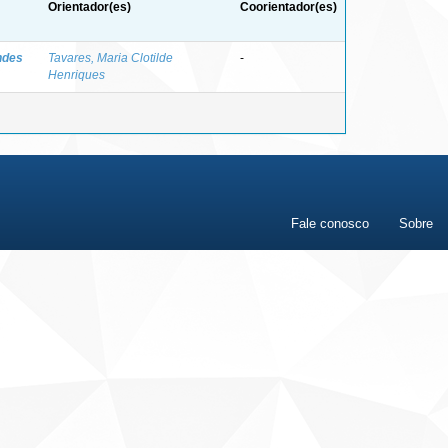
Orientador(es)
Coorientador(es)
ndes
Tavares, Maria Clotilde
-
Henriques
Fale conosco
Sobre