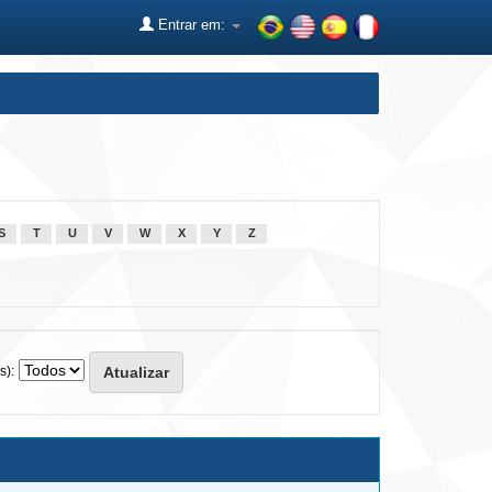
Entrar em:
S
T
U
V
W
X
Y
Z
s):