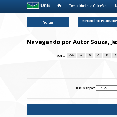
Comunidades e Coleções
Skip
REPOSITÓRIO INSTITUCIO
Voltar
navigation
Navegando por Autor Souza, Jé
Ir para:
0-9
A
B
C
D
E
Classificar por: