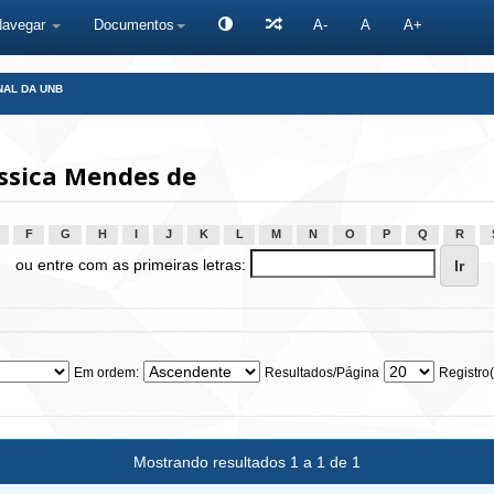
Navegar
Documentos
A-
A
A+
NAL DA UNB
ssica Mendes de
F
G
H
I
J
K
L
M
N
O
P
Q
R
ou entre com as primeiras letras:
Em ordem:
Resultados/Página
Registro(
Mostrando resultados 1 a 1 de 1