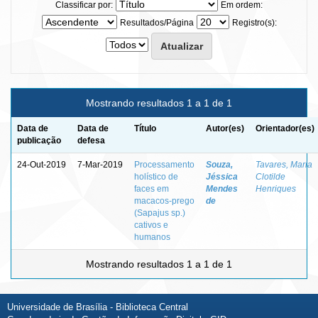
Classificar por:
Em ordem:
Resultados/Página
Registro(s):
Mostrando resultados 1 a 1 de 1
Data de
Data de
Título
Autor(es)
Orientador(es)
publicação
defesa
24-Out-2019
7-Mar-2019
Processamento
Souza,
Tavares, Maria
holístico de
Jéssica
Clotilde
faces em
Mendes
Henriques
macacos-prego
de
(Sapajus sp.)
cativos e
humanos
Mostrando resultados 1 a 1 de 1
Universidade de Brasília - Biblioteca Central