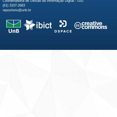
Coordenadoria de Gestão da Informação Digital - GID
(61) 3107-2683
repositorio@unb.br
Fale conosco
Sobre