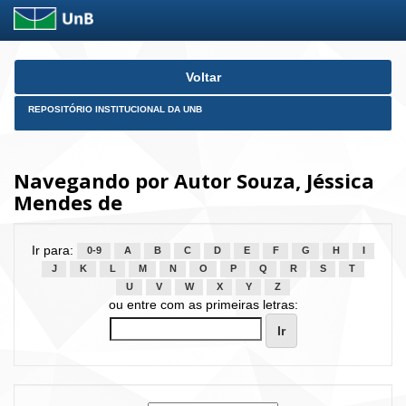
Skip
Voltar
navigation
REPOSITÓRIO INSTITUCIONAL DA UNB
Navegando por Autor Souza, Jéssica
Mendes de
Ir para:
0-9
A
B
C
D
E
F
G
H
I
J
K
L
M
N
O
P
Q
R
S
T
U
V
W
X
Y
Z
ou entre com as primeiras letras: