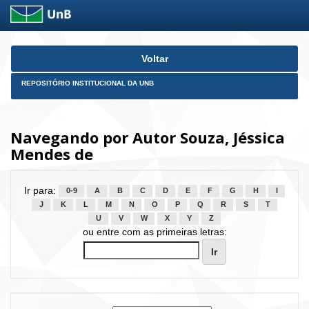
Skip
Voltar
navigation
REPOSITÓRIO INSTITUCIONAL DA UNB
Navegando por Autor Souza, Jéssica
Mendes de
Ir para:
0-9
A
B
C
D
E
F
G
H
I
J
K
L
M
N
O
P
Q
R
S
T
U
V
W
X
Y
Z
ou entre com as primeiras letras: