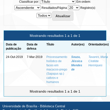
Classificar por:
Em ordem:
Resultados/Página
Registro(s):
Mostrando resultados 1 a 1 de 1
Data de
Data de
Título
Autor(es)
Orientador(es)
publicação
defesa
24-Out-2019
7-Mar-2019
Processamento
Souza,
Tavares, Maria
holístico de
Jéssica
Clotilde
faces em
Mendes
Henriques
macacos-prego
de
(Sapajus sp.)
cativos e
humanos
Mostrando resultados 1 a 1 de 1
Universidade de Brasília - Biblioteca Central