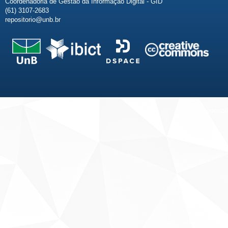
Coordenadoria de Gestão da Informação Digital - GID
(61) 3107-2683
repositorio@unb.br
Fale conosco
Sobre