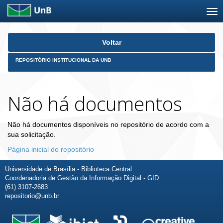
Skip
Voltar
navigation
REPOSITÓRIO INSTITUCIONAL DA UNB
Não há documentos
Não há documentos disponíveis no repositório de acordo com a
sua solicitação.
Página inicial do repositório
Universidade de Brasília - Biblioteca Central
Coordenadoria de Gestão da Informação Digital - GID
(61) 3107-2683
repositorio@unb.br