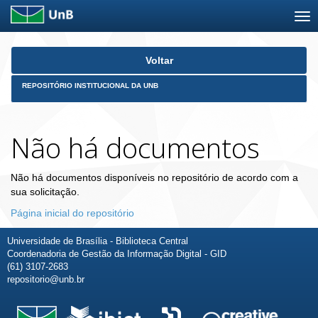
Skip
Voltar
navigation
REPOSITÓRIO INSTITUCIONAL DA UNB
Não há documentos
Não há documentos disponíveis no repositório de acordo com a
sua solicitação.
Página inicial do repositório
Universidade de Brasília - Biblioteca Central
Coordenadoria de Gestão da Informação Digital - GID
(61) 3107-2683
repositorio@unb.br