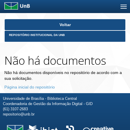
Skip
Voltar
navigation
REPOSITÓRIO INSTITUCIONAL DA UNB
Não há documentos
Não há documentos disponíveis no repositório de acordo com a
sua solicitação.
Página inicial do repositório
Universidade de Brasília - Biblioteca Central
Coordenadoria de Gestão da Informação Digital - GID
(61) 3107-2683
repositorio@unb.br