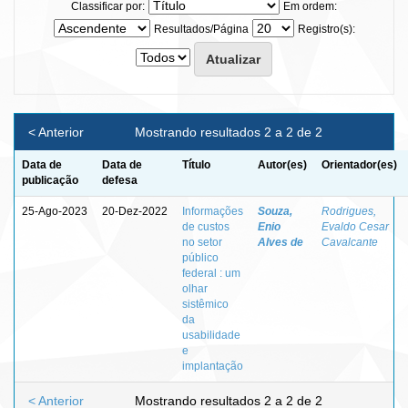
Classificar por:
Em ordem:
Resultados/Página
Registro(s):
< Anterior
Mostrando resultados 2 a 2 de 2
Data de
Data de
Título
Autor(es)
Orientador(es)
publicação
defesa
25-Ago-2023
20-Dez-2022
Informações
Souza,
Rodrigues,
de custos
Enio
Evaldo Cesar
no setor
Alves de
Cavalcante
público
federal : um
olhar
sistêmico
da
usabilidade
e
implantação
< Anterior
Mostrando resultados 2 a 2 de 2