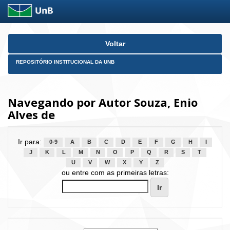
Skip
Voltar
navigation
REPOSITÓRIO INSTITUCIONAL DA UNB
Navegando por Autor Souza, Enio
Alves de
Ir para:
0-9
A
B
C
D
E
F
G
H
I
J
K
L
M
N
O
P
Q
R
S
T
U
V
W
X
Y
Z
ou entre com as primeiras letras: