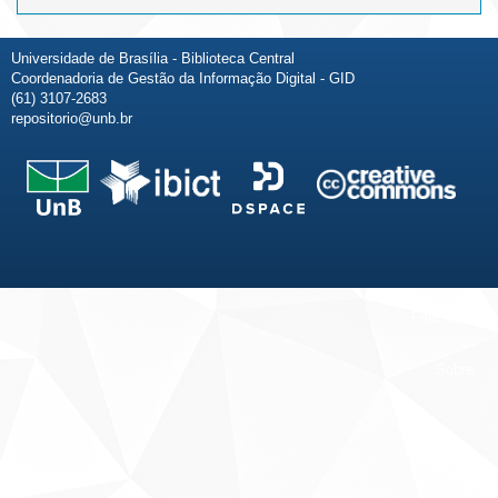
Universidade de Brasília - Biblioteca Central
Coordenadoria de Gestão da Informação Digital - GID
(61) 3107-2683
repositorio@unb.br
Fale conosco
Sobre