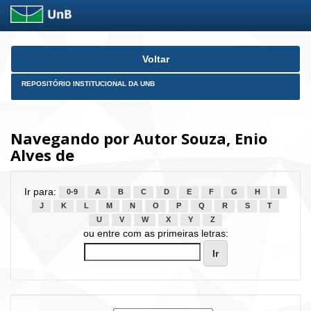
Skip
Voltar
navigation
REPOSITÓRIO INSTITUCIONAL DA UNB
Navegando por Autor Souza, Enio
Alves de
Ir para:
0-9
A
B
C
D
E
F
G
H
I
J
K
L
M
N
O
P
Q
R
S
T
U
V
W
X
Y
Z
ou entre com as primeiras letras: