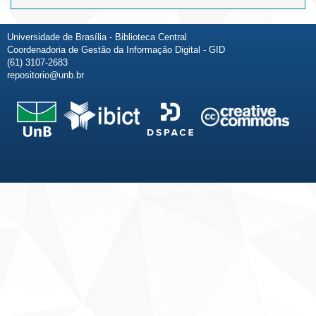
Universidade de Brasília - Biblioteca Central
Coordenadoria de Gestão da Informação Digital - GID
(61) 3107-2683
repositorio@unb.br
Fale conosco
Sobre