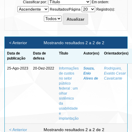
Classificar por:
Em ordem:
Resultados/Página
Registro(s):
< Anterior
Mostrando resultados 2 a 2 de 2
Data de
Data de
Título
Autor(es)
Orientador(es)
publicação
defesa
25-Ago-2023
20-Dez-2022
Informações
Souza,
Rodrigues,
de custos
Enio
Evaldo Cesar
no setor
Alves de
Cavalcante
público
federal : um
olhar
sistêmico
da
usabilidade
e
implantação
< Anterior
Mostrando resultados 2 a 2 de 2