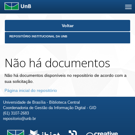
Skip
Voltar
navigation
REPOSITÓRIO INSTITUCIONAL DA UNB
Não há documentos
Não há documentos disponíveis no repositório de acordo com a
sua solicitação.
Página inicial do repositório
Universidade de Brasília - Biblioteca Central
Coordenadoria de Gestão da Informação Digital - GID
(61) 3107-2683
repositorio@unb.br