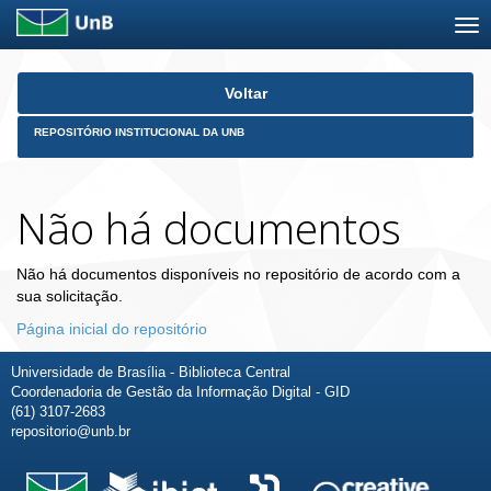
Skip
Voltar
navigation
REPOSITÓRIO INSTITUCIONAL DA UNB
Não há documentos
Não há documentos disponíveis no repositório de acordo com a
sua solicitação.
Página inicial do repositório
Universidade de Brasília - Biblioteca Central
Coordenadoria de Gestão da Informação Digital - GID
(61) 3107-2683
repositorio@unb.br