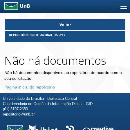
Skip
Voltar
navigation
REPOSITÓRIO INSTITUCIONAL DA UNB
Não há documentos
Não há documentos disponíveis no repositório de acordo com a
sua solicitação.
Página inicial do repositório
Universidade de Brasília - Biblioteca Central
Coordenadoria de Gestão da Informação Digital - GID
(61) 3107-2683
repositorio@unb.br