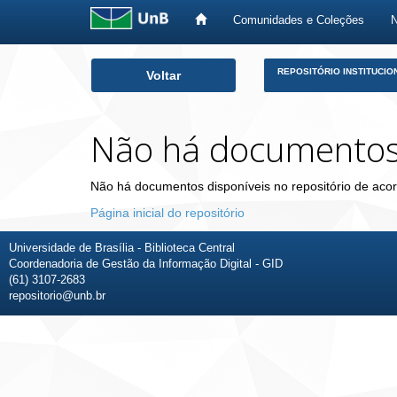
Comunidades e Coleções
Skip
REPOSITÓRIO INSTITUCIO
Voltar
navigation
Não há documento
Não há documentos disponíveis no repositório de acor
Página inicial do repositório
Universidade de Brasília - Biblioteca Central
Coordenadoria de Gestão da Informação Digital - GID
(61) 3107-2683
repositorio@unb.br