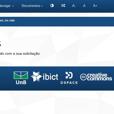
Navegar
Documentos
A-
A
A+
NAL DA UNB
s
do com a sua solicitação.