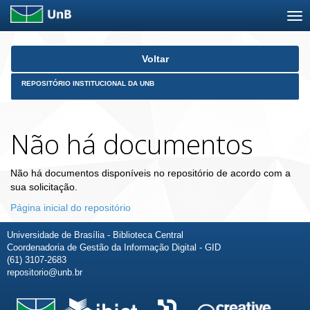
Skip
Voltar
navigation
REPOSITÓRIO INSTITUCIONAL DA UNB
Não há documentos
Não há documentos disponíveis no repositório de acordo com a
sua solicitação.
Página inicial do repositório
Universidade de Brasília - Biblioteca Central
Coordenadoria de Gestão da Informação Digital - GID
(61) 3107-2683
repositorio@unb.br