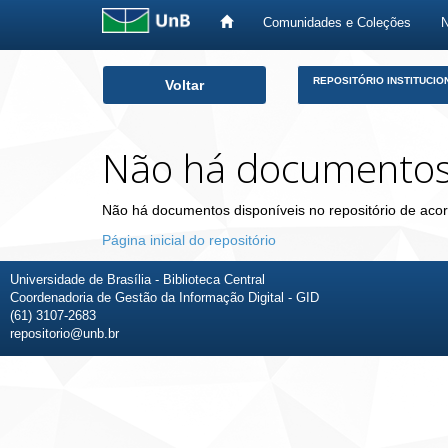
Comunidades e Coleções
Skip
REPOSITÓRIO INSTITUCIO
Voltar
navigation
Não há documento
Não há documentos disponíveis no repositório de acor
Página inicial do repositório
Universidade de Brasília - Biblioteca Central
Coordenadoria de Gestão da Informação Digital - GID
(61) 3107-2683
repositorio@unb.br