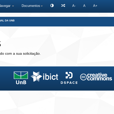
Navegar
Documentos
A-
A
A+
NAL DA UNB
s
do com a sua solicitação.