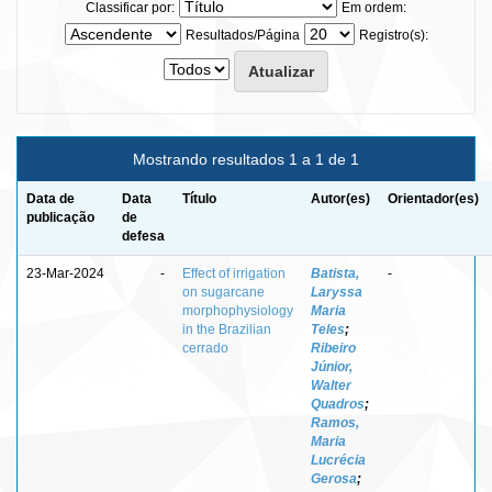
Classificar por:
Em ordem:
Resultados/Página
Registro(s):
Mostrando resultados 1 a 1 de 1
Data de
Data
Título
Autor(es)
Orientador(es)
publicação
de
defesa
23-Mar-2024
-
Effect of irrigation
Batista,
-
on sugarcane
Laryssa
morphophysiology
Maria
in the Brazilian
Teles
;
cerrado
Ribeiro
Júnior,
Walter
Quadros
;
Ramos,
Maria
Lucrécia
Gerosa
;