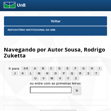
Skip
Voltar
navigation
REPOSITÓRIO INSTITUCIONAL DA UNB
Navegando por Autor Sousa, Rodrigo
Zuketta
Ir para:
0-9
A
B
C
D
E
F
G
H
I
J
K
L
M
N
O
P
Q
R
S
T
U
V
W
X
Y
Z
ou entre com as primeiras letras: