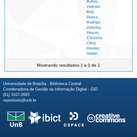
Bufon,
Vinicius
Bof
;
Sousa,
Rodrigo
Zuketta
;
Vinson,
Christina
Cleo
;
Deuner,
Sidnei
Mostrando resultados 1 a 1 de 1
Universidade de Brasília - Biblioteca Central
Coordenadoria de Gestão da Informação Digital - GID
(61) 3107-2683
repositorio@unb.br