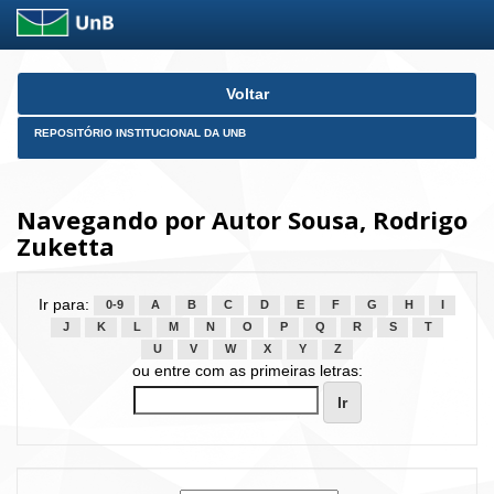
Skip
Voltar
navigation
REPOSITÓRIO INSTITUCIONAL DA UNB
Navegando por Autor Sousa, Rodrigo
Zuketta
Ir para:
0-9
A
B
C
D
E
F
G
H
I
J
K
L
M
N
O
P
Q
R
S
T
U
V
W
X
Y
Z
ou entre com as primeiras letras: