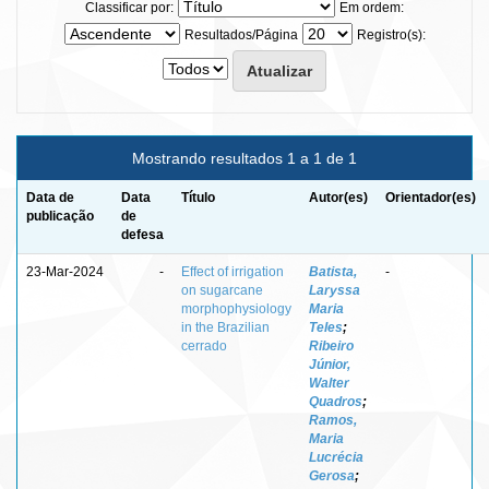
Classificar por:
Em ordem:
Resultados/Página
Registro(s):
Mostrando resultados 1 a 1 de 1
Data de
Data
Título
Autor(es)
Orientador(es)
publicação
de
defesa
23-Mar-2024
-
Effect of irrigation
Batista,
-
on sugarcane
Laryssa
morphophysiology
Maria
in the Brazilian
Teles
;
cerrado
Ribeiro
Júnior,
Walter
Quadros
;
Ramos,
Maria
Lucrécia
Gerosa
;