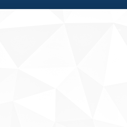
Fale conosco
Sobre