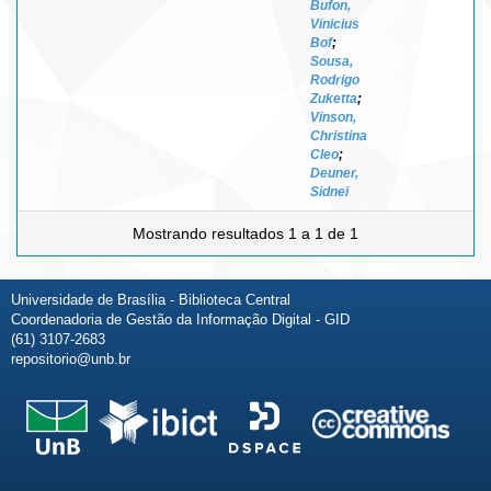
Bufon,
Vinicius
Bof
;
Sousa,
Rodrigo
Zuketta
;
Vinson,
Christina
Cleo
;
Deuner,
Sidnei
Mostrando resultados 1 a 1 de 1
Universidade de Brasília - Biblioteca Central
Coordenadoria de Gestão da Informação Digital - GID
(61) 3107-2683
repositorio@unb.br