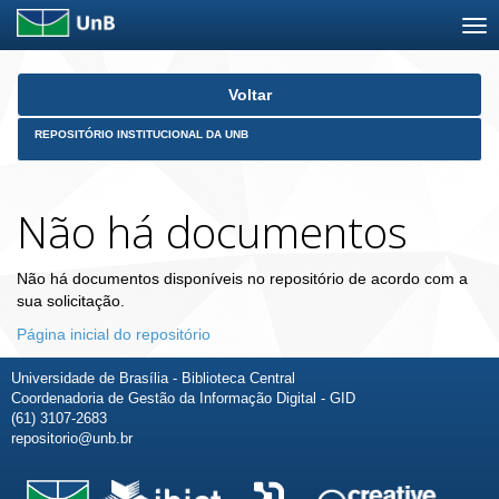
Skip
Voltar
navigation
REPOSITÓRIO INSTITUCIONAL DA UNB
Não há documentos
Não há documentos disponíveis no repositório de acordo com a
sua solicitação.
Página inicial do repositório
Universidade de Brasília - Biblioteca Central
Coordenadoria de Gestão da Informação Digital - GID
(61) 3107-2683
repositorio@unb.br