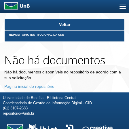
Skip
Voltar
navigation
REPOSITÓRIO INSTITUCIONAL DA UNB
Não há documentos
Não há documentos disponíveis no repositório de acordo com a
sua solicitação.
Página inicial do repositório
Universidade de Brasília - Biblioteca Central
Coordenadoria de Gestão da Informação Digital - GID
(61) 3107-2683
repositorio@unb.br