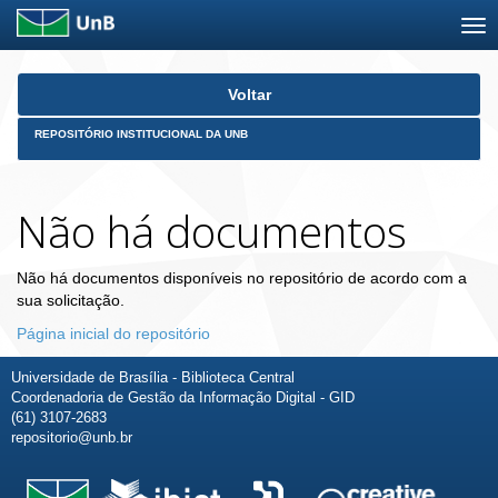
Skip
Voltar
navigation
REPOSITÓRIO INSTITUCIONAL DA UNB
Não há documentos
Não há documentos disponíveis no repositório de acordo com a
sua solicitação.
Página inicial do repositório
Universidade de Brasília - Biblioteca Central
Coordenadoria de Gestão da Informação Digital - GID
(61) 3107-2683
repositorio@unb.br