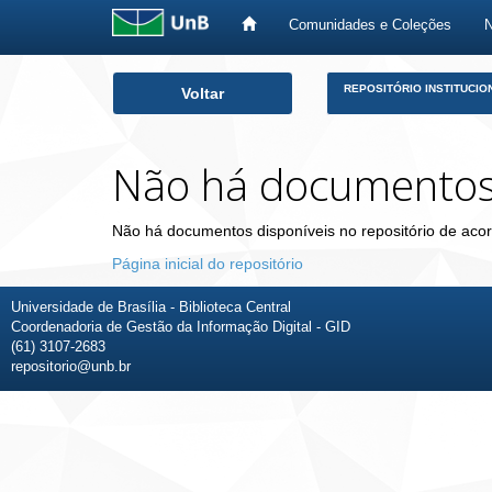
Comunidades e Coleções
Skip
REPOSITÓRIO INSTITUCIO
Voltar
navigation
Não há documento
Não há documentos disponíveis no repositório de acor
Página inicial do repositório
Universidade de Brasília - Biblioteca Central
Coordenadoria de Gestão da Informação Digital - GID
(61) 3107-2683
repositorio@unb.br