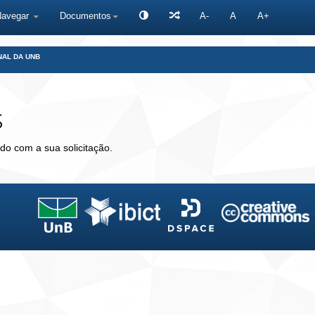
Navegar
Documentos
A-
A
A+
NAL DA UNB
s
do com a sua solicitação.