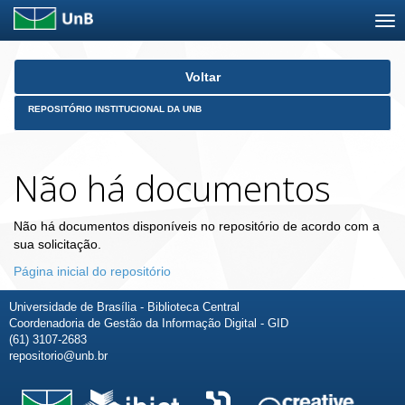
Skip
Voltar
navigation
REPOSITÓRIO INSTITUCIONAL DA UNB
Não há documentos
Não há documentos disponíveis no repositório de acordo com a
sua solicitação.
Página inicial do repositório
Universidade de Brasília - Biblioteca Central
Coordenadoria de Gestão da Informação Digital - GID
(61) 3107-2683
repositorio@unb.br