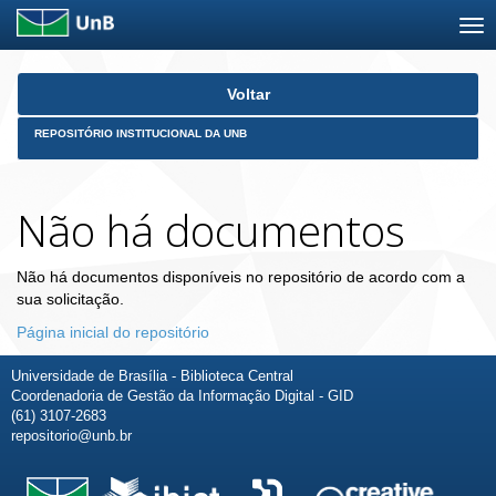
Skip
Voltar
navigation
REPOSITÓRIO INSTITUCIONAL DA UNB
Não há documentos
Não há documentos disponíveis no repositório de acordo com a
sua solicitação.
Página inicial do repositório
Universidade de Brasília - Biblioteca Central
Coordenadoria de Gestão da Informação Digital - GID
(61) 3107-2683
repositorio@unb.br