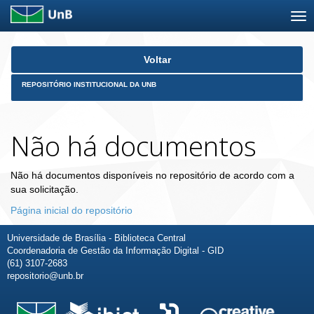
Skip
Voltar
navigation
REPOSITÓRIO INSTITUCIONAL DA UNB
Não há documentos
Não há documentos disponíveis no repositório de acordo com a
sua solicitação.
Página inicial do repositório
Universidade de Brasília - Biblioteca Central
Coordenadoria de Gestão da Informação Digital - GID
(61) 3107-2683
repositorio@unb.br