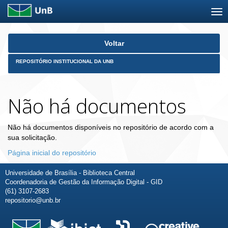
Skip
Voltar
navigation
REPOSITÓRIO INSTITUCIONAL DA UNB
Não há documentos
Não há documentos disponíveis no repositório de acordo com a
sua solicitação.
Página inicial do repositório
Universidade de Brasília - Biblioteca Central
Coordenadoria de Gestão da Informação Digital - GID
(61) 3107-2683
repositorio@unb.br