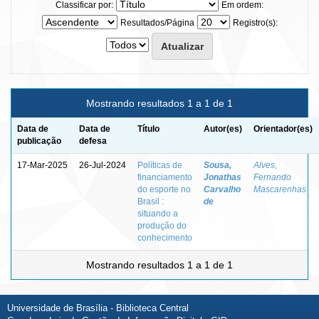
Classificar por:
Em ordem:
Resultados/Página
Registro(s):
Mostrando resultados 1 a 1 de 1
Data de
Data de
Título
Autor(es)
Orientador(es)
publicação
defesa
17-Mar-2025
26-Jul-2024
Políticas de
Sousa,
Alves,
financiamento
Jonathas
Fernando
do esporte no
Carvalho
Mascarenhas
Brasil :
de
situando a
produção do
conhecimento
Mostrando resultados 1 a 1 de 1
Universidade de Brasília - Biblioteca Central