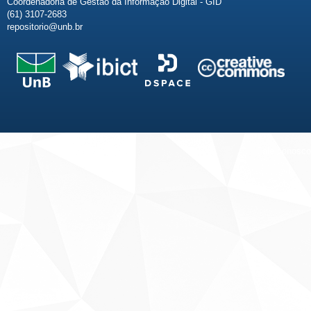
Coordenadoria de Gestão da Informação Digital - GID
(61) 3107-2683
repositorio@unb.br
Fale conosco
Sobre