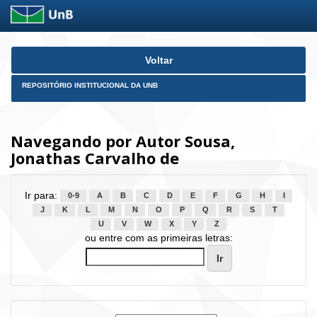
Skip
Voltar
navigation
REPOSITÓRIO INSTITUCIONAL DA UNB
Navegando por Autor Sousa,
Jonathas Carvalho de
Ir para:
0-9
A
B
C
D
E
F
G
H
I
J
K
L
M
N
O
P
Q
R
S
T
U
V
W
X
Y
Z
ou entre com as primeiras letras: