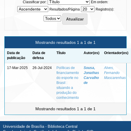
Classificar por:
Em ordem:
Resultados/Página
Registro(s):
Mostrando resultados 1 a 1 de 1
Data de
Data de
Título
Autor(es)
Orientador(es)
publicação
defesa
17-Mar-2025
26-Jul-2024
Políticas de
Sousa,
Alves,
financiamento
Jonathas
Fernando
do esporte no
Carvalho
Mascarenhas
Brasil :
de
situando a
produção do
conhecimento
Mostrando resultados 1 a 1 de 1
Universidade de Brasília - Biblioteca Central