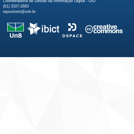
Coordenadoria de Gestão da Informação Digital - GID
(61) 3107-2683
repositorio@unb.br
Fale conosco
Sobre