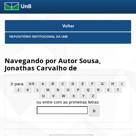
Skip
Voltar
navigation
REPOSITÓRIO INSTITUCIONAL DA UNB
Navegando por Autor Sousa,
Jonathas Carvalho de
Ir para:
0-9
A
B
C
D
E
F
G
H
I
J
K
L
M
N
O
P
Q
R
S
T
U
V
W
X
Y
Z
ou entre com as primeiras letras: