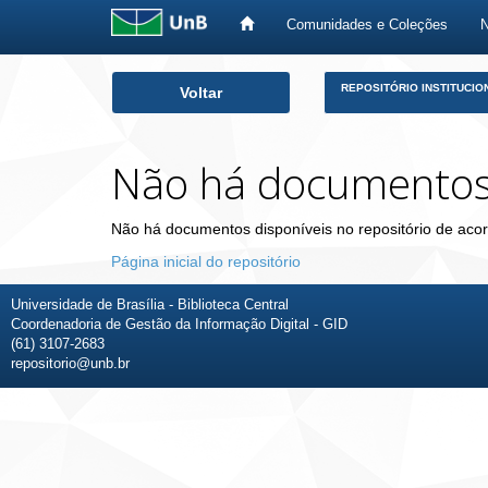
Comunidades e Coleções
Skip
REPOSITÓRIO INSTITUCIO
Voltar
navigation
Não há documento
Não há documentos disponíveis no repositório de acor
Página inicial do repositório
Universidade de Brasília - Biblioteca Central
Coordenadoria de Gestão da Informação Digital - GID
(61) 3107-2683
repositorio@unb.br