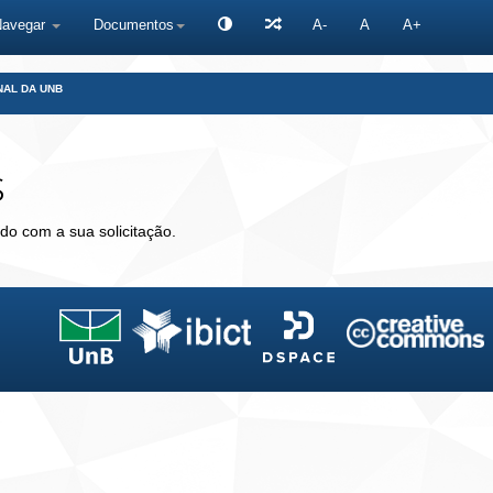
Navegar
Documentos
A-
A
A+
NAL DA UNB
s
do com a sua solicitação.