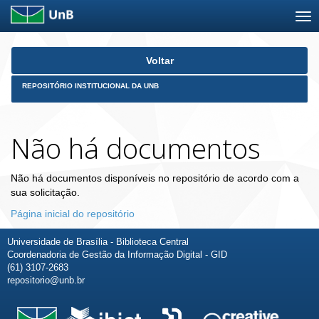
Skip
Voltar
navigation
REPOSITÓRIO INSTITUCIONAL DA UNB
Não há documentos
Não há documentos disponíveis no repositório de acordo com a
sua solicitação.
Página inicial do repositório
Universidade de Brasília - Biblioteca Central
Coordenadoria de Gestão da Informação Digital - GID
(61) 3107-2683
repositorio@unb.br