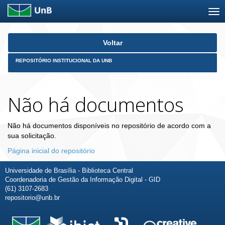
Skip
Voltar
navigation
REPOSITÓRIO INSTITUCIONAL DA UNB
Não há documentos
Não há documentos disponíveis no repositório de acordo com a
sua solicitação.
Página inicial do repositório
Universidade de Brasília - Biblioteca Central
Coordenadoria de Gestão da Informação Digital - GID
(61) 3107-2683
repositorio@unb.br