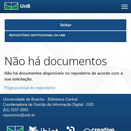
Skip
Voltar
navigation
REPOSITÓRIO INSTITUCIONAL DA UNB
Não há documentos
Não há documentos disponíveis no repositório de acordo com a
sua solicitação.
Página inicial do repositório
Universidade de Brasília - Biblioteca Central
Coordenadoria de Gestão da Informação Digital - GID
(61) 3107-2683
repositorio@unb.br