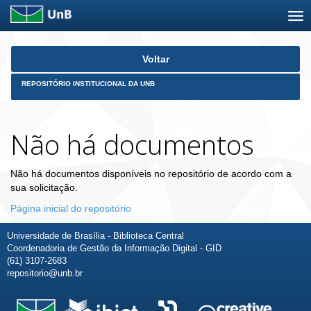
Skip
Voltar
navigation
REPOSITÓRIO INSTITUCIONAL DA UNB
Não há documentos
Não há documentos disponíveis no repositório de acordo com a
sua solicitação.
Página inicial do repositório
Universidade de Brasília - Biblioteca Central
Coordenadoria de Gestão da Informação Digital - GID
(61) 3107-2683
repositorio@unb.br