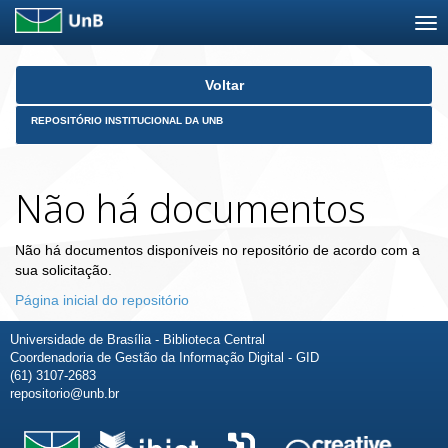
Skip
Voltar
navigation
REPOSITÓRIO INSTITUCIONAL DA UNB
Não há documentos
Não há documentos disponíveis no repositório de acordo com a
sua solicitação.
Página inicial do repositório
Universidade de Brasília - Biblioteca Central
Coordenadoria de Gestão da Informação Digital - GID
(61) 3107-2683
repositorio@unb.br