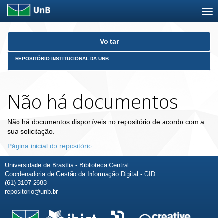
Skip
Voltar
navigation
REPOSITÓRIO INSTITUCIONAL DA UNB
Não há documentos
Não há documentos disponíveis no repositório de acordo com a
sua solicitação.
Página inicial do repositório
Universidade de Brasília - Biblioteca Central
Coordenadoria de Gestão da Informação Digital - GID
(61) 3107-2683
repositorio@unb.br